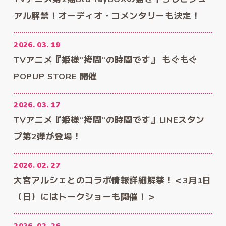
Music
Staff&Cast
アル解禁！オーディオ・コメンタリーも決定！
主題歌情報
スタッフ&キャスト
Movie
Blu-ray
2026. 03. 19
TVアニメ『姫様”拷問”の時間です』 もぐもぐ
ムービー
パッケージ情報
POPUP STORE 開催
Goods
Comics
関連グッズ情報
原作コミックス
2026. 03. 17
Official X
TVアニメ『姫様“拷問”の時間です』LINEスタン
公式X(Twitter)
プ第2弾が登場！
2026. 02. 27
大宮アルシェとのコラボ情報詳細解禁！＜3月1日
（日）にはトークショーも開催！＞
2026. 02. 26