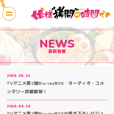
CAST
COMMENT
NEWS
最新情報
2026. 05. 11
News
OnAir
TVアニメ第2期Blu-rayBOX オーディオ・コメ
最新情報
放送・配信情報
ンタリー詳細解禁！
Story
Character
2026. 04. 10
あらすじ
キャラクター
TVアニメ第2期Blu-rayBOXの描き下ろしビジュ