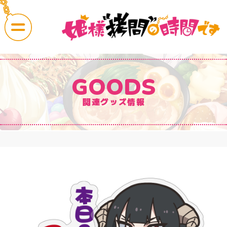
CAST
COMMENT
GOODS
関連グッズ情報
News
OnAir
最新情報
放送・配信情報
Story
Character
あらすじ
キャラクター