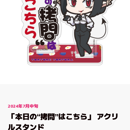
Music
Staff&Cast
主題歌情報
スタッフ&キャスト
Movie
Blu-ray
ムービー
パッケージ情報
Goods
Comics
関連グッズ情報
原作コミックス
Official X
公式X(Twitter)
2024年7月中旬
「本日の“拷問”はこちら」 アクリ
ルスタンド