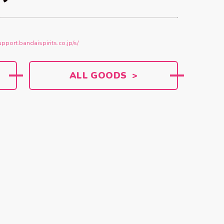
upport.bandaispirits.co.jp/s/
ALL GOODS >