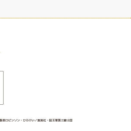
春原ロビンソン・ひらけい／集英社・国王軍第三騎士団