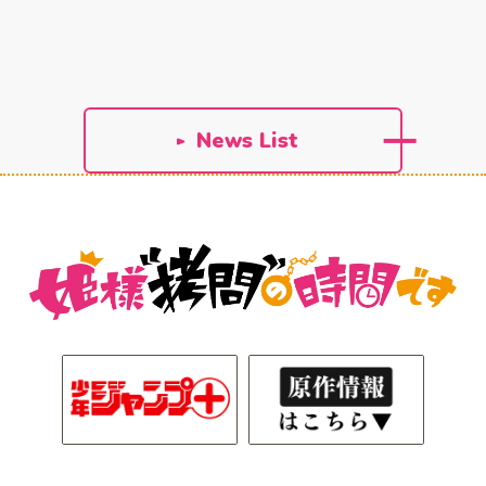
Music
Staff&Cast
主題歌情報
スタッフ&キャスト
Movie
Blu-ray
ムービー
パッケージ情報
News List
Goods
Comics
関連グッズ情報
原作コミックス
Official X
公式X(Twitter)