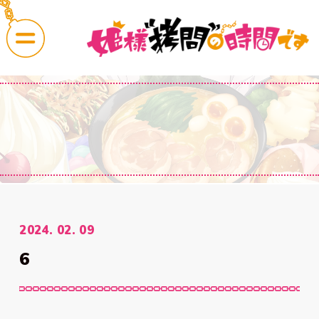
CAST
COMMENT
News
OnAir
2024. 02. 09
最新情報
放送・配信情報
6
Story
Character
あらすじ
キャラクター