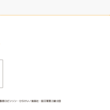
春原ロビンソン・ひらけい／集英社・国王軍第三騎士団