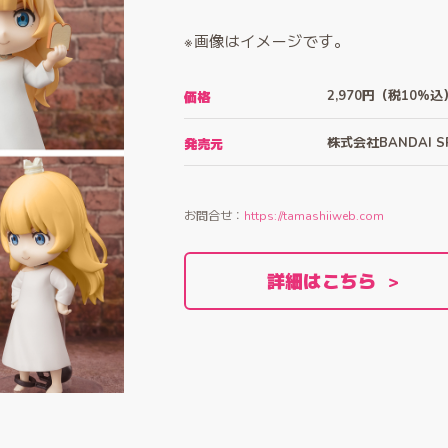
※画像はイメージです。
2,970円（税10%込
価格
株式会社BANDAI SP
発売元
CAST
COMMENT
お問合せ：
https://tamashiiweb.com
詳細はこちら >