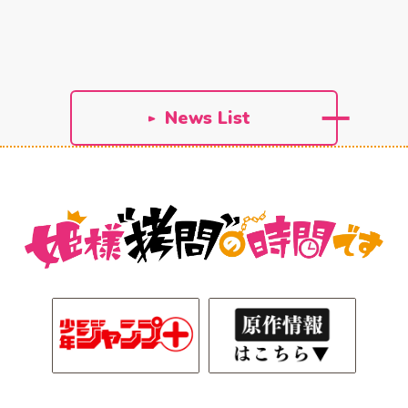
Music
Staff&Cast
主題歌情報
スタッフ&キャスト
Movie
Blu-ray
ムービー
パッケージ情報
News List
Goods
Comics
関連グッズ情報
原作コミックス
Official X
公式X(Twitter)