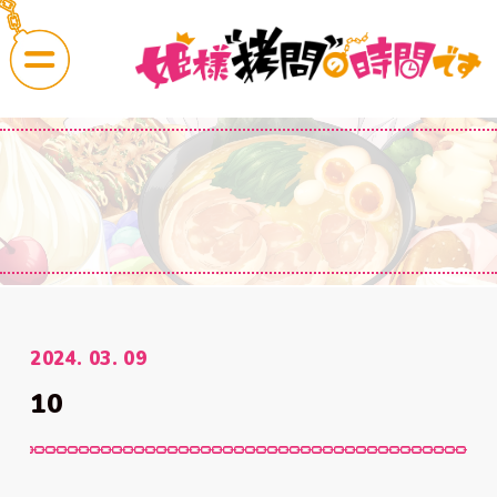
CAST
COMMENT
News
OnAir
2024. 03. 09
最新情報
放送・配信情報
10
Story
Character
あらすじ
キャラクター